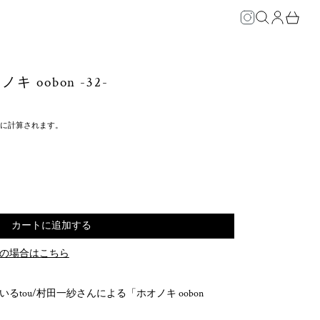
Search
ログイン
Cart
 oobon -32-
に計算されます。
カートに追加する
の場合はこちら
tou/村田一紗さんによる「ホオノキ oobon