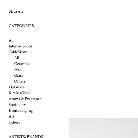
phaseii
CATEGORIES
All
Interior goods
TableWare
All
Ceramics
Wood
Glass
Others
FlatWare
KitchenTool
Aroma＆Fragrance
Stationery
Housekeeping
Art
Others
ARTISTS/BRANDS