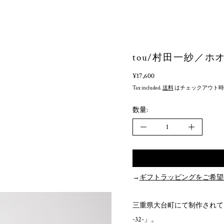
tou/村田一紗／ホオノキ
Regular price
¥17,600
Tax included.
送料
はチェックアウト時
数量:
→
ギフトラッピングをご希望
三重県大台町にて制作されている
-32-」。