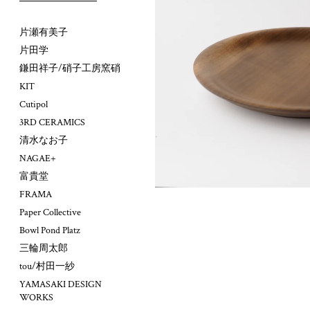
片瀬有美子
片田学
鎌田祥子/硝子工房窯硝
KIT
Cutipol
3RD CERAMICS
清水なお子
NAGAE+
富貴堂
FRAMA
Paper Collective
Bowl Pond Platz
三輪周太郎
tou/村田一紗
YAMASAKI DESIGN
WORKS