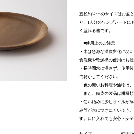
直径約32cmのサイズはお
り、1人分のワンプレートに
く盛れる器です。
■使用上のご注意
・木は急激な温度変化に弱い
食洗機や乾燥機の使用はお控
・長時間水に浸さず、使用後
で乾かしてください。
・色の濃いお料理や油物は、
また、鉄染の製品は柑橘類
・使い始めに少しオイルが浮
み等が木につきにくいよう、
す。口に入れても安心・安全
サイズ：
W約320